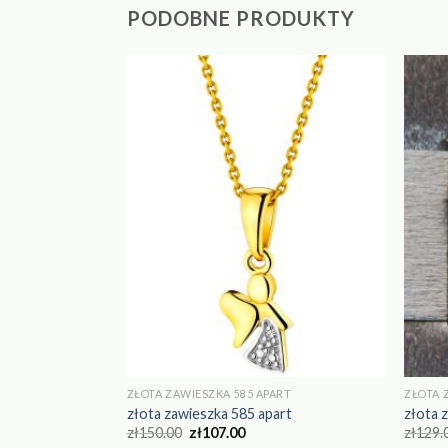
PODOBNE PRODUKTY
ART
ZŁOTA ZAWIESZKA 585 APART
ZŁOTA 
art
złota zawieszka 585 apart
złota 
zł
150.00
zł
107.00
zł
129.