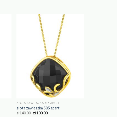
ZŁOTA ZAWIESZKA 585 APART
złota zawieszka 585 apart
zł
140.00
zł
100.00