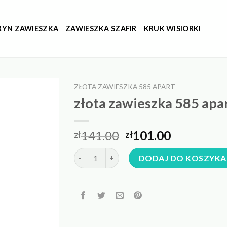
RYN ZAWIESZKA
ZAWIESZKA SZAFIR
KRUK WISIORKI
ZŁOTA ZAWIESZKA 585 APART
złota zawieszka 585 apa
141.00
101.00
zł
zł
ilość złota zawieszka 585 apart
DODAJ DO KOSZYKA