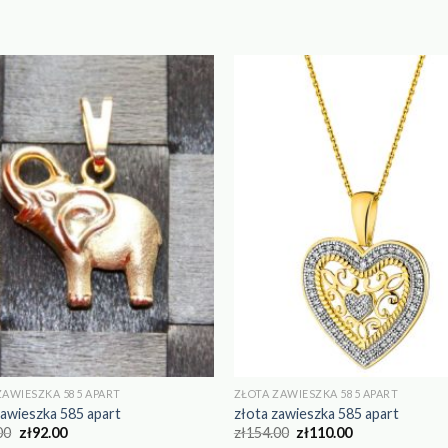
ZAWIESZKA 585 APART
ZŁOTA ZAWIESZKA 585 APART
zawieszka 585 apart
złota zawieszka 585 apart
00
zł
92.00
zł
154.00
zł
110.00