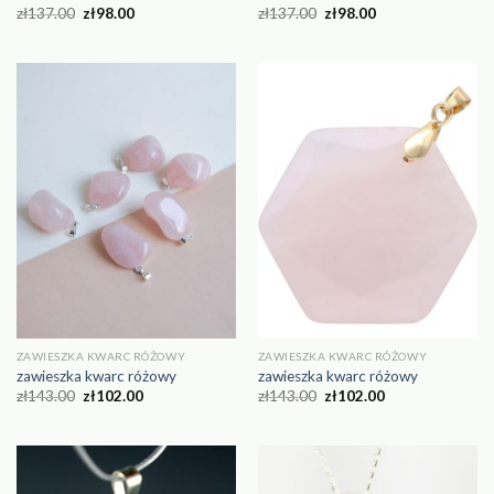
zł
137.00
zł
98.00
zł
137.00
zł
98.00
ZAWIESZKA KWARC RÓŻOWY
ZAWIESZKA KWARC RÓŻOWY
zawieszka kwarc różowy
zawieszka kwarc różowy
zł
143.00
zł
102.00
zł
143.00
zł
102.00