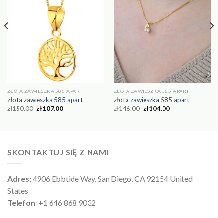
ZŁOTA ZAWIESZKA 585 APART
ZŁOTA ZAWIESZKA 585 APART
złota zawieszka 585 apart
złota zawieszka 585 apart
zł
150.00
zł
107.00
zł
146.00
zł
104.00
SKONTAKTUJ SIĘ Z NAMI
Adres:
4906 Ebbtide Way, San Diego, CA 92154 United
States
Telefon:
+1 646 868 9032