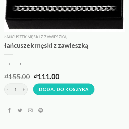
ŁAŃCUSZEK MĘSKI Z ZAWIESZKĄ
łańcuszek męski z zawieszką
155.00
111.00
zł
zł
ilość łańcuszek męski z zawieszką
DODAJ DO KOSZYKA