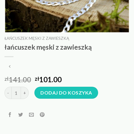
ŁAŃCUSZEK MĘSKI Z ZAWIESZKĄ
łańcuszek męski z zawieszką
141.00
101.00
zł
zł
ilość łańcuszek męski z zawieszką
DODAJ DO KOSZYKA