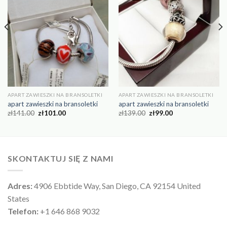
APART ZAWIESZKI NA BRANSOLETKI
APART ZAWIESZKI NA BRANSOLETKI
apart zawieszki na bransoletki
apart zawieszki na bransoletki
zł
141.00
zł
101.00
zł
139.00
zł
99.00
SKONTAKTUJ SIĘ Z NAMI
Adres:
4906 Ebbtide Way, San Diego, CA 92154 United
States
Telefon:
+1 646 868 9032