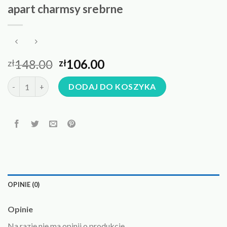
apart charmsy srebrne
148.00
106.00
zł
zł
ilość apart charmsy srebrne
DODAJ DO KOSZYKA
OPINIE (0)
Opinie
Na razie nie ma opinii o produkcie.