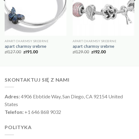
APART CHARMSY SREBRNE
APART CHARMSY SREBRNE
apart charmsy srebrne
apart charmsy srebrne
zł
127.00
zł
91.00
zł
129.00
zł
92.00
SKONTAKTUJ SIĘ Z NAMI
Adres:
4906 Ebbtide Way, San Diego, CA 92154 United
States
Telefon:
+1 646 868 9032
POLITYKA