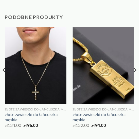
PODOBNE PRODUKTY
ZŁOTE ZAWIESZKI DO ŁAŃCUSZKA MĘSKIE
ZŁOTE ZAWIESZKI DO ŁAŃCUSZKA MĘSKIE
złote zawieszki do łańcuszka
złote zawieszki do łańcuszka
męskie
męskie
zł
134.00
zł
96.00
zł
132.00
zł
94.00