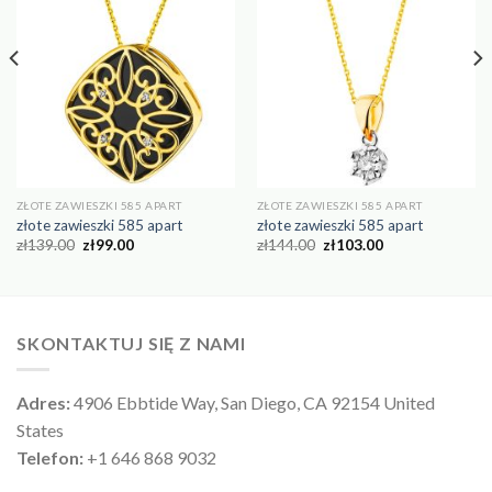
ZŁOTE ZAWIESZKI 585 APART
ZŁOTE ZAWIESZKI 585 APART
złote zawieszki 585 apart
złote zawieszki 585 apart
zł
139.00
zł
99.00
zł
144.00
zł
103.00
SKONTAKTUJ SIĘ Z NAMI
Adres:
4906 Ebbtide Way, San Diego, CA 92154 United
States
Telefon:
+1 646 868 9032