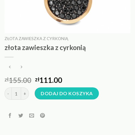
ZŁOTA ZAWIESZKA Z CYRKONIĄ
złota zawieszka z cyrkonią
155.00
111.00
zł
zł
ilość złota zawieszka z cyrkonią
DODAJ DO KOSZYKA