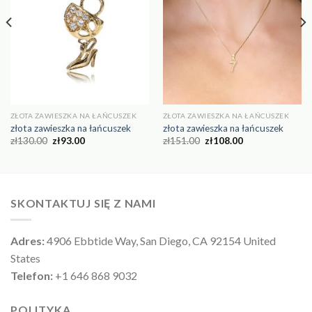
ZŁOTA ZAWIESZKA NA ŁAŃCUSZEK
ZŁOTA ZAWIESZKA NA ŁAŃCUSZEK
złota zawieszka na łańcuszek
złota zawieszka na łańcuszek
zł
130.00
zł
93.00
zł
151.00
zł
108.00
SKONTAKTUJ SIĘ Z NAMI
Adres:
4906 Ebbtide Way, San Diego, CA 92154 United
States
Telefon:
+1 646 868 9032
POLITYKA