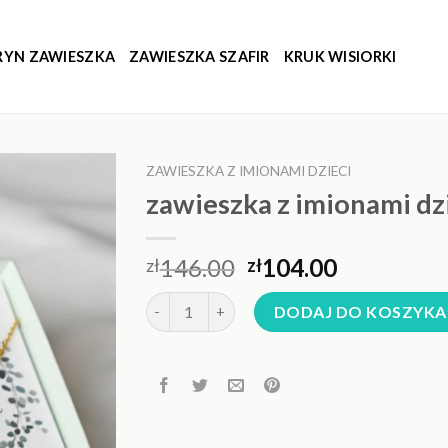
RYN ZAWIESZKA
ZAWIESZKA SZAFIR
KRUK WISIORKI
ZAWIESZKA Z IMIONAMI DZIECI
zawieszka z imionami dz
146.00
104.00
zł
zł
ilość zawieszka z imionami dzieci
DODAJ DO KOSZYKA