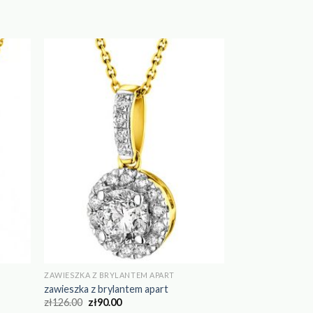
ZAWIESZKA Z BRYLANTEM APART
zawieszka z brylantem apart
zł
126.00
zł
90.00