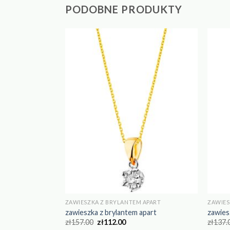
PODOBNE PRODUKTY
 APART
ZAWIESZKA Z BRYLANTEM APART
ZAWIES
apart
zawieszka z brylantem apart
zawies
zł
157.00
zł
112.00
zł
137.