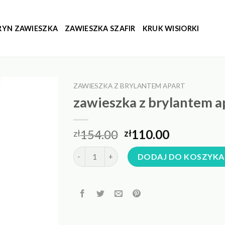
RYN ZAWIESZKA
ZAWIESZKA SZAFIR
KRUK WISIORKI
ZAWIESZKA Z BRYLANTEM APART
zawieszka z brylantem a
154.00
110.00
zł
zł
ilość zawieszka z brylantem apart
DODAJ DO KOSZYKA