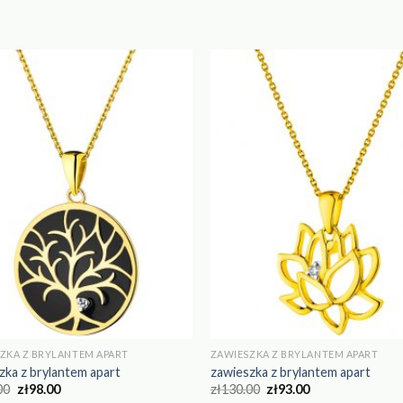
ZKA Z BRYLANTEM APART
ZAWIESZKA Z BRYLANTEM APART
zka z brylantem apart
zawieszka z brylantem apart
00
zł
98.00
zł
130.00
zł
93.00