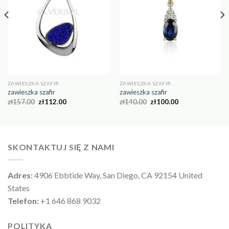
ZAWIESZKA SZAFIR
ZAWIESZKA SZAFIR
zawieszka szafir
zawieszka szafir
zł
157.00
zł
112.00
zł
140.00
zł
100.00
SKONTAKTUJ SIĘ Z NAMI
Adres:
4906 Ebbtide Way, San Diego, CA 92154 United
States
Telefon:
+1 646 868 9032
POLITYKA