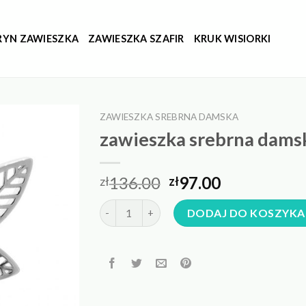
RYN ZAWIESZKA
ZAWIESZKA SZAFIR
KRUK WISIORKI
ZAWIESZKA SREBRNA DAMSKA
zawieszka srebrna dams
136.00
97.00
zł
zł
ilość zawieszka srebrna damska
DODAJ DO KOSZYKA