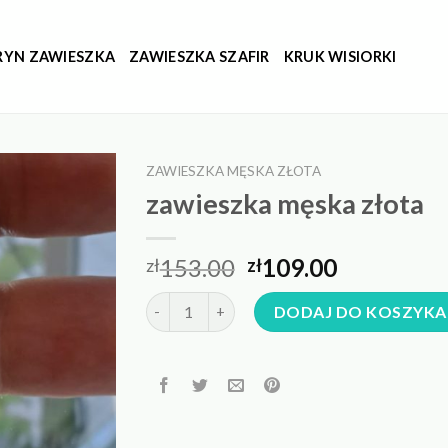
RYN ZAWIESZKA
ZAWIESZKA SZAFIR
KRUK WISIORKI
ZAWIESZKA MĘSKA ZŁOTA
zawieszka męska złota
153.00
109.00
zł
zł
ilość zawieszka męska złota
DODAJ DO KOSZYKA