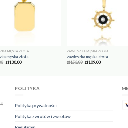
ZKA MĘSKA ZŁOTA
ZAWIESZKA MĘSKA ZŁOTA
zka męska złota
zawieszka męska złota
00
zł
100.00
zł
153.00
zł
109.00
POLITYKA
ME
54
Polityka prywatności
Polityka zwrotów i zwrotów
Regulamin