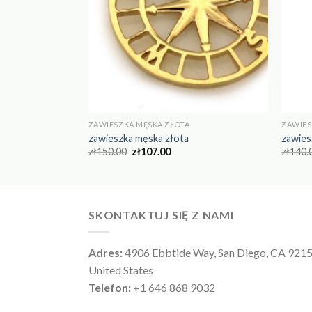
ZAWIESZKA MĘSKA ZŁOTA
ZAWIES
zawieszka męska złota
zawies
zł
150.00
zł
107.00
zł
140.
SKONTAKTUJ SIĘ Z NAMI
Adres:
4906 Ebbtide Way, San Diego, CA 921
United States
Telefon:
+1 646 868 9032