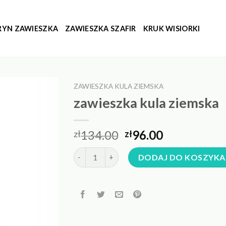
RYN ZAWIESZKA
ZAWIESZKA SZAFIR
KRUK WISIORKI
ZAWIESZKA KULA ZIEMSKA
zawieszka kula ziemska
134.00
96.00
zł
zł
ilość zawieszka kula ziemska
DODAJ DO KOSZYKA