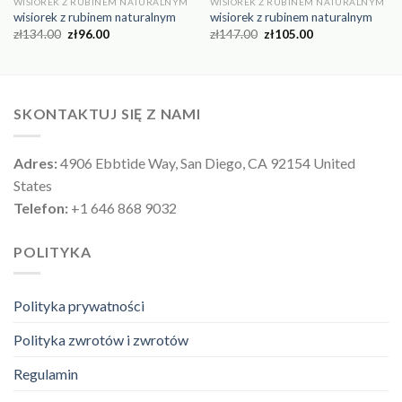
WISIOREK Z RUBINEM NATURALNYM
WISIOREK Z RUBINEM NATURALNYM
wisiorek z rubinem naturalnym
wisiorek z rubinem naturalnym
zł
134.00
zł
96.00
zł
147.00
zł
105.00
SKONTAKTUJ SIĘ Z NAMI
Adres:
4906 Ebbtide Way, San Diego, CA 92154 United
States
Telefon:
+1 646 868 9032
POLITYKA
Polityka prywatności
Polityka zwrotów i zwrotów
Regulamin