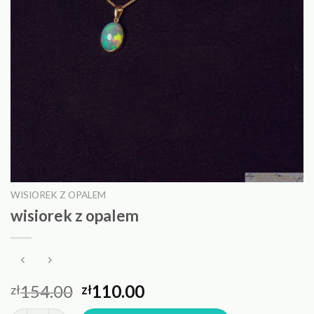
WISIOREK Z OPALEM
wisiorek z opalem
154.00
110.00
zł
zł