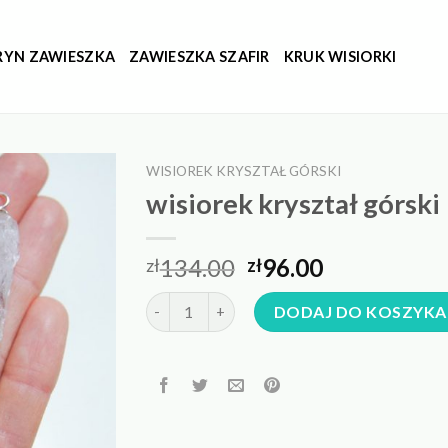
RYN ZAWIESZKA
ZAWIESZKA SZAFIR
KRUK WISIORKI
WISIOREK KRYSZTAŁ GÓRSKI
wisiorek kryształ górski
134.00
96.00
zł
zł
ilość wisiorek kryształ górski
DODAJ DO KOSZYKA