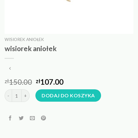
WISIOREK ANIOŁEK
wisiorek aniołek
150.00
107.00
zł
zł
ilość wisiorek aniołek
DODAJ DO KOSZYKA