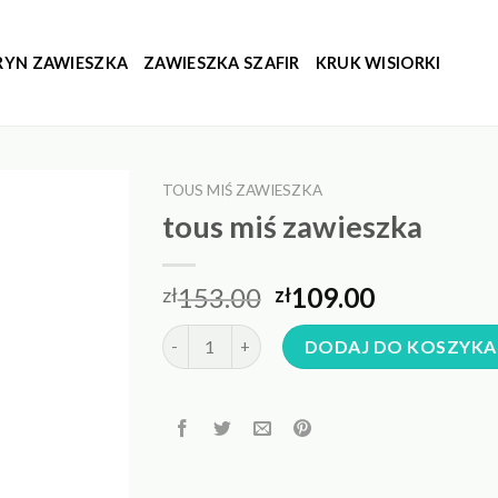
RYN ZAWIESZKA
ZAWIESZKA SZAFIR
KRUK WISIORKI
TOUS MIŚ ZAWIESZKA
tous miś zawieszka
153.00
109.00
zł
zł
ilość tous miś zawieszka
DODAJ DO KOSZYKA