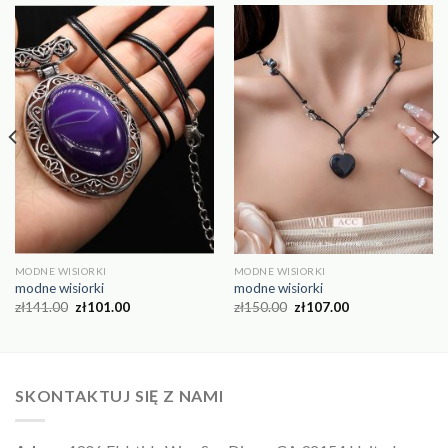
MODNE WISIORKI
MODNE WISIORKI
modne wisiorki
modne wisiorki
zł
141.00
zł
101.00
zł
150.00
zł
107.00
SKONTAKTUJ SIĘ Z NAMI