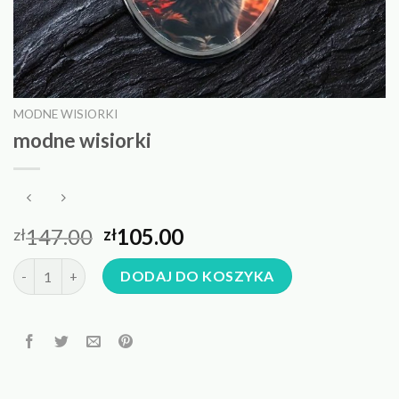
MODNE WISIORKI
modne wisiorki
147.00
105.00
zł
zł
ilość modne wisiorki
DODAJ DO KOSZYKA