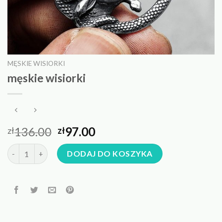
MĘSKIE WISIORKI
męskie wisiorki
136.00
97.00
zł
zł
ilość męskie wisiorki
DODAJ DO KOSZYKA