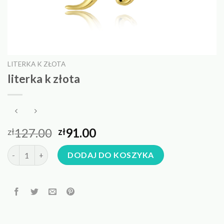
LITERKA K ZŁOTA
literka k złota
127.00
91.00
zł
zł
ilość literka k złota
DODAJ DO KOSZYKA