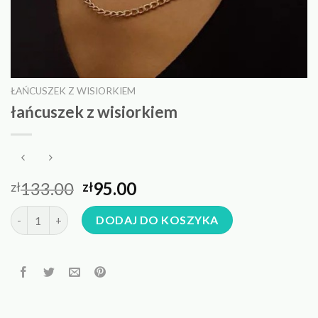
ŁAŃCUSZEK Z WISIORKIEM
łańcuszek z wisiorkiem
133.00
95.00
zł
zł
ilość łańcuszek z wisiorkiem
DODAJ DO KOSZYKA