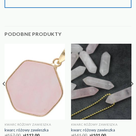
PODOBNE PRODUKTY
KWARC RÓŻOWY ZAWIESZKA
KWARC RÓŻOWY ZAWIESZKA
kwarc różowy zawieszka
kwarc różowy zawieszka
zł
157.00
zł
112.00
zł
141.00
zł
101.00