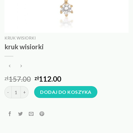
KRUK WISIORKI
kruk wisiorki
157.00
112.00
zł
zł
ilość kruk wisiorki
DODAJ DO KOSZYKA