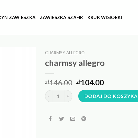
RYN ZAWIESZKA
ZAWIESZKA SZAFIR
KRUK WISIORKI
CHARMSY ALLEGRO
charmsy allegro
146.00
104.00
zł
zł
ilość charmsy allegro
DODAJ DO KOSZYKA