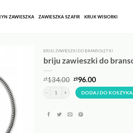
RYN ZAWIESZKA
ZAWIESZKA SZAFIR
KRUK WISIORKI
BRIJU ZAWIESZKI DO BRANSOLETKI
briju zawieszki do brans
134.00
96.00
zł
zł
ilość briju zawieszki do bransoletki
DODAJ DO KOSZYKA