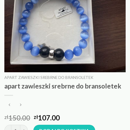
APART ZAWIESZKI SREBRNE DO BRANSOLETEK
apart zawieszki srebrne do bransoletek
150.00
107.00
zł
zł
ilość apart zawieszki srebrne do bransoletek